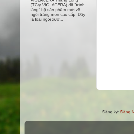
VIGLACERA Thăng Long
(TCty VIGLACERA) đã “trình
làng” bộ sản phẩm mới về
ngói tráng men cao cấp. Đây
là loại ngói xươ...
Đăng ký:
Đăng N