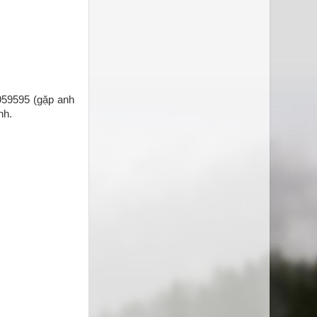
959595 (gặp anh
nh.