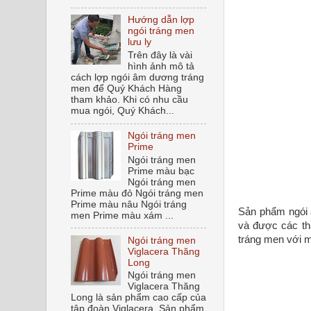
Hướng dẫn lợp
ngói tráng men
lưu ly
Trên đây là vài
hình ảnh mô tả
cách lợp ngói âm dương tráng
men để Quý Khách Hàng
tham khảo. Khi có nhu cầu
mua ngói, Quý Khách...
Ngói tráng men
Prime
Ngói tráng men
Prime màu bạc
Ngói tráng men
Prime màu đỏ Ngói tráng men
Prime màu nâu Ngói tráng
Sản phẩm ngói 
men Prime màu xám ...
và được các thầ
tráng men với 
Ngói tráng men
Viglacera Thăng
Long
Ngói tráng men
Viglacera Thăng
Long là sản phẩm cao cấp của
tập đoàn Viglacera. Sản phẩm