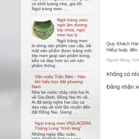
có khối lượng nhẹ, giá tốt.
Ngói tráng men ...
Ngói tráng men,
ngói âm dương
lợp chùa, ngói
men lưu ly
Ngói tráng men
Quý Khách Hàng 
là dòng sản phẩm cao cấp, bề
Hiếu) hoặc đến 
mặt sản phẩm được tráng một
lớp men giúp sản phẩm bóng,
Người đăng:
Un
bền và đẹp hơn so với sản
phẩm thông ...
Không có nhậ
Văn miếu Trấn Biên - Hào
khí hiếu học đất phương
Đăng nhận x
Nam
Nhà bè nước chảy chia hai Ai
về Gia Định, Đồng Nai thì về...
Ai đã từng nghe hai câu ca
dao này sẽ một lần muốn đến
đất Đồng Nai. Giọng ...
Ngói tráng men VIGLACERA
Thăng Long “trình làng”
Những ngày đầu xuân,