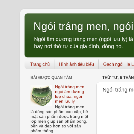
Ngói tráng men, ngó
Ngói âm dương tráng men (ngói lưu ly) l
hay nơi thờ tự của gia đình, dòng họ.
Trang chủ
Hình ảnh tiêu biểu
Gạch ngói Hạ 
BÀI ĐƯỢC QUAN TÂM
THỨ TƯ, 6 THÁNG
Ngói tráng men,
Ngói tráng m
ngói âm dương
lợp chùa, ngói
men lưu ly
Ngói tráng men
là dòng sản phẩm cao cấp, bề
mặt sản phẩm được tráng một
lớp men giúp sản phẩm bóng,
bền và đẹp hơn so với sản
phẩm thông ...