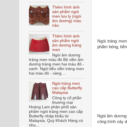
Thêm hình ảnh
sản phẩm ngói
men lưu ly (ngói
âm dương) màu
nâu
Thêm hình ảnh
sản phẩm ngói
Ngói tráng men
âm dương tráng
phẩm bóng, bền
men
Ngói âm dương
tráng men màu đỏ Bộ viền âm
dương tráng men hai màu đỏ -
xanh Ngói tiểu viền tráng men
hai màu đỏ - vàng ...
Ngói tráng men
cao cấp Butterfly
Malaysia
Công ty cổ phần
thương mại
Hoàng Lam phân phối sản
phẩm ngói tráng men cao cấp
Ngói âm dương t
Butterfly nhập khẩu từ
Malaysia. Quý Khách Hàng có
công trình xây 
nhu...