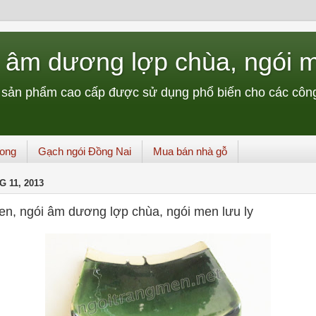
i âm dương lợp chùa, ngói m
à sản phẩm cao cấp được sử dụng phổ biến cho các công
Long
Gạch ngói Đồng Nai
Mua bán nhà gỗ
 11, 2013
en, ngói âm dương lợp chùa, ngói men lưu ly